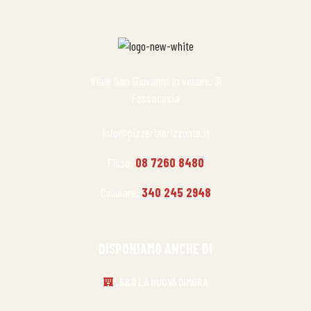
Viale San Giovanni in venere, 31
Fossacesia
info@pizzeriaorizzonte.it
Fisso:
08 7260 8480
Cellulare:
340 245 2948
DISPONIAMO ANCHE DI
B&B LA NUOVA DIMORA​