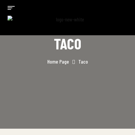
TACO
Home Page
Taco