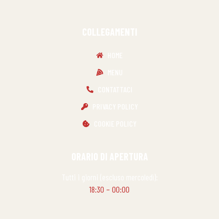
COLLEGAMENTI
HOME
MENU
CONTATTACI
PRIVACY POLICY
COOKIE POLICY
ORARIO DI APERTURA
Tutti i giorni (escluso mercoledì):
18:30 – 00:00